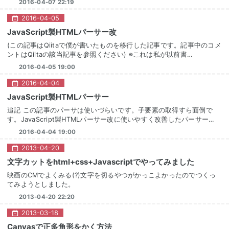
2016-04-07 22:19
2016
-
04
-
05
JavaScript製HTMLパーサー改
(この記事はQiitaで僕が書いたものを移行した記事です。記事中のコメ
ントはQiitaの該当記事を参照ください) ※これは私が以前書…
2016-04-05 19:00
2016
-
04
-
04
JavaScript製HTMLパーサー
追記 この記事のパーサは使いづらいです。子要素の取得すら面倒で
す。JavaScript製HTMLパーサー改に使いやすく改善したパーサー…
2016-04-04 19:00
2013
-
04
-
20
文字カットをhtml+css+Javascriptでやってみました
映画のCMでよくみる(?)文字を切るやつがかっこよかったのでつくっ
てみようとしました。
2013-04-20 22:20
2013
-
03
-
18
Canvasで正多角形をかく方法