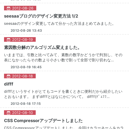
2012
-
08
-
26
seesaaブログのデザイン変更方法 1/2
seesaaのデザイン変更してみて分かった方法まとめてみました。
2012-08-26 13:43
2012
-
08
-
19
素因数分解のアルゴリズム変えました。
いままでは、引数と比べてみて、素数の数字かどうかで判別し、その
表になかったらその数より小さい数で割って全部で割り切れな…
2012-08-19 16:45
2012
-
08
-
18
difff
difffというサイトがとてもコードを書くときに便利だから紹介したい
とおもいます。 まずdifffとはなにかについて。 difff(ﾃﾞｭﾌﾌ…
2012-08-18 17:15
2012
-
08
-
10
CSS Compressorアップデートしました
CSS Compressorアップデートしました。 今回はカラーネームをカラ