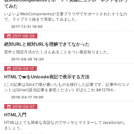
てみた
いよいよWebComponentsが主要ブラウザでサポートされたそうなの
で、ライブラリ抜きで実装してみました。
2017-12-31 19:00
2017
-
08
-
29
絶対URLと相対URLを理解できてなかった
意外と指定方法がたくさんあることをつい最近知りました。
2017-08-29 18:30
2016
-
04
-
17
HTMLで🍣をUnicode表記で表示する方法
(この記事はQiitaで僕が書いたものを移行した記事です。記事中のコメ
ントはQiitaの該当記事を参照ください) ずばりこれ &#12784…
2016-04-17 19:00
2016
-
04
-
07
HTML入門
HTMLはとても簡単な言語なのでサッサとマスターしてJavaScriptし
ましょう。