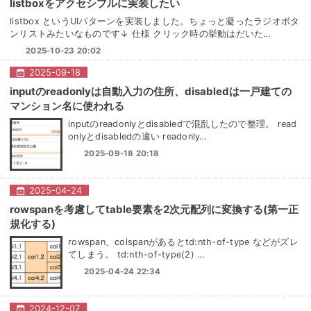
listboxをアクセシブルに実装したい
listbox というUIパターンを実装しました。ちょっと凝ったラジオボタ
ンリストみたいなものです↓ 仕様 クリック時の挙動はだいた…
2025-10-23 20:02
2025
-
09
-
18
inputのreadonlyは自動入力の住所、disabledは一戸建ての
マンション名に使われる
inputのreadonlyとdisabledで混乱したので整理。 read
onlyとdisabledの違い readonly…
2025-09-18 20:18
2025
-
04
-
24
rowspanを考慮してtable要素を2次元配列に変換する(第一正
規化する)
rowspan、colspanがあるとtd:nth-of-type などがズレ
てしまう。 td:nth-of-type(2) …
2025-04-24 22:34
2024
-
12
-
07